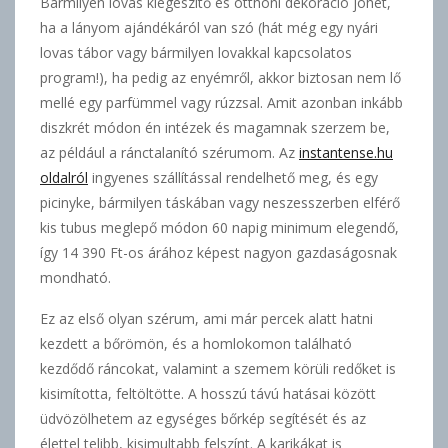
Bármilyen lovas kiegészítő és otthoni dekoráció jöhet,
ha a lányom ajándékáról van szó (hát még egy nyári
lovas tábor vagy bármilyen lovakkal kapcsolatos
program!), ha pedig az enyémről, akkor biztosan nem lő
mellé egy parfümmel vagy rúzzsal. Amit azonban inkább
diszkrét módon én intézek és magamnak szerzem be,
az például a ránctalanító szérumom. Az
instantense.hu
oldalról
ingyenes szállítással rendelhető meg, és egy
picinyke, bármilyen táskában vagy neszesszerben elférő
kis tubus meglepő módon 60 napig minimum elegendő,
így 14 390 Ft-os árához képest nagyon gazdaságosnak
mondható.
Ez az első olyan szérum, ami már percek alatt hatni
kezdett a bőrömön, és a homlokomon található
kezdődő ráncokat, valamint a szemem körüli redőket is
kisimította, feltöltötte. A hosszú távú hatásai között
üdvözölhetem az egységes bőrkép segítését és az
élettel telibb, kisimultabb felszínt. A karikákat is