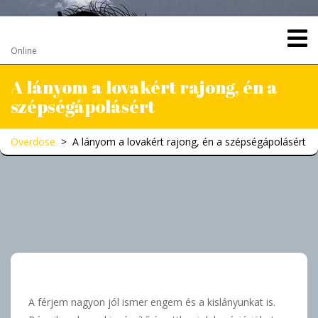
Skip
to
Overdose
content
Online
A lányom a lovakért rajong, én a
szépségápolásért
Overdose
>
A lányom a lovakért rajong, én a szépségápolásért
A férjem nagyon jól ismer engem és a kislányunkat is.