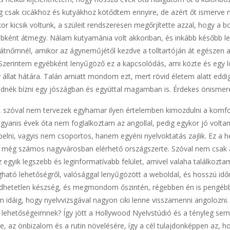
 csak cicákhoz és kutyákhoz kötődtem ennyire, de azért őt ismerve 
 kicsik voltunk, a szüleit rendszeresen megőrjítette azzal, hogy a b
bként átmegy. Nálam kutyamánia volt akkoriban, és inkább később le
átnőmnél, amikor az ágyneműjétől kezdve a tolltartóján át egészen a
Szerintem egyébként lenyűgöző ez a kapcsolódás, ami közte és egy l
 állat hátára. Talán amiatt mondom ezt, mert rövid életem alatt eddig
nék bízni egy jószágban és egyúttal magamban is. Érdekes önismereti
 szóval nem tervezek egyhamar ilyen értelemben kimozdulni a komf
anis évek óta nem foglalkoztam az angollal, pedig egykor jó voltam
pelni, vagyis nem csoportos, hanem egyéni nyelvoktatás zajlik. Ez a
tt még számos nagyvárosban elérhető országszerte. Szóval nem csak
 egyik legszebb és leginformatívabb felület, amivel valaha találkozt
ató lehetőségről, valósággal lenyűgözött a weboldal, és hosszú időn
hetetlen készség, és megmondom őszintén, régebben én is pengébb 
m idáig, hogy nyelvvizsgával nagyon ciki lenne visszamenni angolozn
 lehetőségeimnek? Így jött a Hollywood Nyelvstúdió és a tényleg se
e, az önbizalom és a rutin növelésére, így a cél tulajdonképpen az, h