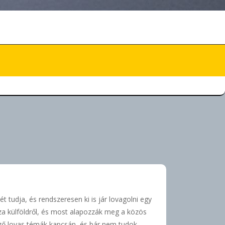
 tudja, és rendszeresen ki is jár lovagolni egy
za külföldről, és most alapozzák meg a közös
öző lovas témák kapcsán, és bár nem tudok