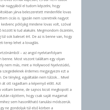
már nagyjából el tudom képzelni, hogy
oltokban járva beleszeretett mindenféle lovas
ttem cicás is. Igazán nem szeretnék nagyot
 kedvenc pólójáig mindene lovas volt, szóval
ó között ki tud alakulni. Megmondom őszintén,
 túl sok baleset ért. De az is benne van, hogy
 terep lehet a lovaglás.
ortzónámból – az angol nyelvtanfolyam
 benne. Most viszont találtam egy olyan
 hely nem más, mint a Hollywood Nyelvstúdió,
 a szegedieknek érdemes megjegyezni ezt a
am. De tényleg, egyáltalán nem túlzok… Mivel
 át ott ragadtam a képernyő előtt. Azt
voltam benne, de sajnos kicsit megkopott a
i. Aztán rájöttem, hogy csak saját magamat
mmihez sem hasonlítható tanulási módszerük.
ogy ne gondoljuk túl első körben a