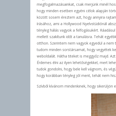
megfogalmazásainkat, csak merjünk minél hossz
hogy minden esetben egyéni célok alapján tört
között sosem éreztem azt, hogy annyira rajtam
írásához, ami a Hollywood Nyelvstúdiónál abszo
tényleg hálás vagyok a felfogásukért. Ráadásul
mellett szakítunk időt a tanulásra. Tehát egyé
otthon. Szerintem nem vagyok egyedül a nem túl
tudom minden sorstársamat, hogy vegyétek kezet
weboldalát. Hátha titeket is meggyőz majd. Azt
Érdemes élni az ilyen lehetőségekkel, mert lehe
tudok gondolni, hogy bele kell vágnom, és végü
hogy korábban tényleg jól ment, tehát nem his
Szívből kívánom mindenkinek, hogy sikerüljön el