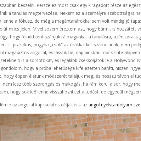
abban beszélni. Persze ez most csak egy kiragadott része az egész 
énik a tanulás megtervezése. Nekem ez a személyre szabottság is nag
 lenne a fókusz, de még a magántanárokkal sem volt mindig jó tapas
lút nincs jelen. Mivel sosem éreztem azt, hogy bármit is hozzátett 
 úgy, hogy felnőttként szánjuk rá magunkat a tanulásra, azért arra is
bként is praktikus, hogyha „csak” az órákkal kell számolnunk, nem ped
 magabiztos angollal, és lássuk be, napjainkban már szinte alapvető e
ekbe ti is a sorsotokat, és legalább csekkoljátok le a Hollywood Ny
 gondolom, hogy a próba lehetősége kifejezetten baráti, hiszen ingy
t, hogy éppen életünk módszerét találjuk meg, és hosszú távon el tudj
l nem lesz több szorongás és makogás, ha rám kerül a sor, hogy megs
zem, hogy sok idő lenne visszahozni ezt a tudást, de egyedül mégsem 
érnie az angollal kapcsolatos céljait is – az
angol nyelvtanfolyam sz