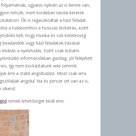
folyamatnak, ugyanis nyilván az is benne van,
yon tetszik, mert korábban iskolai keretek
ztalatom. Ők is ragaszkodtak a házi feladat
volna a tudásomhoz a hosszas leckeírás, ezért
 gondolni kell, hogy munka és sok kötelesség
ig beadandók vagy házi feladatok írásával
lvárás a nyelvtudás. Ezért csak biztatni
elvstúdió információkban gazdag, jól felépített
enes, így nem kockáztatunk vele semmit.
uk érni a stabil angoltudást. Most csak arra
zólaljak angolul. Na és persze ott van az is,
sikerül.
eged
remek lehetőséget kínál erre.