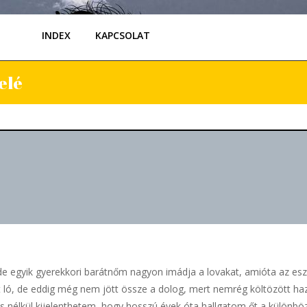
INDEX
KAPCSOLAT
elé
de egyik gyerekkori barátnőm nagyon imádja a lovakat, amióta az eszét
t ló, de eddig még nem jött össze a dolog, mert nemrég költözött ha
zás nélkül kijelenthetem, hogy hosszú évek óta hallgatom őt a különb