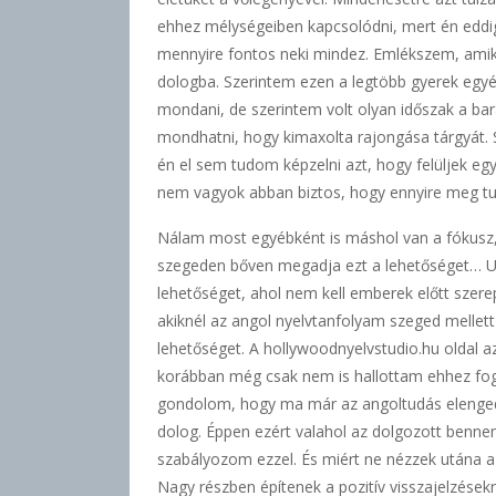
ehhez mélységeiben kapcsolódni, mert én eddig
mennyire fontos neki mindez. Emlékszem, amikor
dologba. Szerintem ezen a legtöbb gyerek egyé
mondani, de szerintem volt olyan időszak a bar
mondhatni, hogy kimaxolta rajongása tárgyát. 
én el sem tudom képzelni azt, hogy felüljek egy
nem vagyok abban biztos, hogy ennyire meg tud
Nálam most egyébként is máshol van a fókusz,
szegeden bőven megadja ezt a lehetőséget… Ugy
lehetőséget, ahol nem kell emberek előtt szere
akiknél az angol nyelvtanfolyam szeged melle
lehetőséget. A hollywoodnyelvstudio.hu oldal az
korábban még csak nem is hallottam ehhez fogh
gondolom, hogy ma már az angoltudás elenged
dolog. Éppen ezért valahol az dolgozott benne
szabályozom ezzel. És miért ne nézzek utána a
Nagy részben építenek a pozitív visszajelzésekr